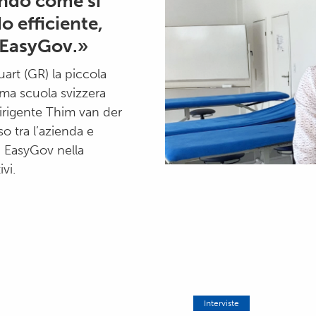
ndo come si
o efficiente,
 EasyGov.»
art (GR) la piccola
rima scuola svizzera
 dirigente Thim van der
o tra l’azienda e
i EasyGov nella
vi.
Interviste