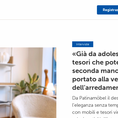
Registra
Interviste
«Già da adoles
tesori che pot
seconda mano,
portato alla ve
dell’arredame
Da Patinamöbel il desi
l’eleganza senza temp
con mobili e tesori 