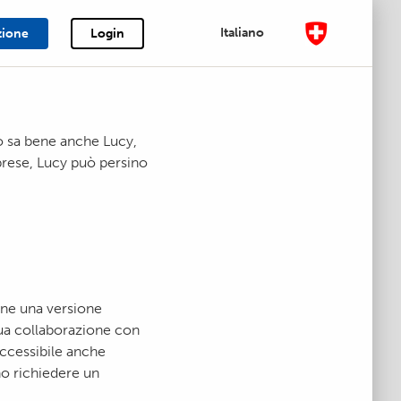
Italiano
zione
Login
Lo sa bene anche Lucy,
mprese, Lucy può persino
one una versione
cua collaborazione con
accessibile anche
ono richiedere un