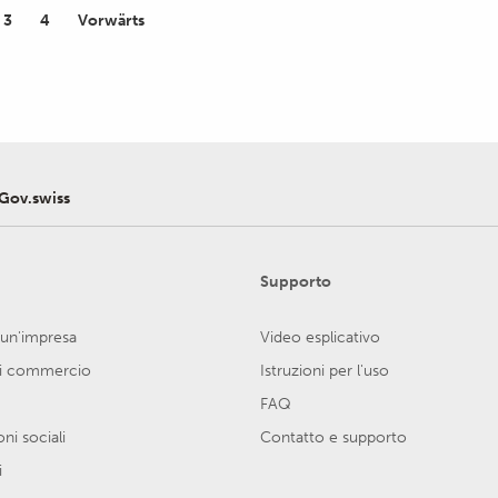
3
4
Vorwärts
yGov.swiss
Supporto
 un'impresa
Video esplicativo
di commercio
Istruzioni per l'uso
FAQ
ni sociali
Contatto e supporto
i