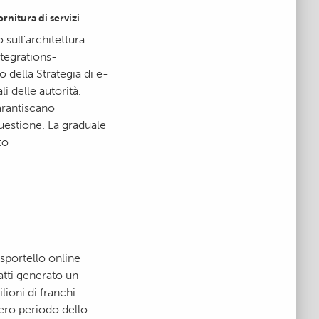
ornitura di servizi
sull’architettura
Integrations-
 della Strategia di e-
li delle autorità.
garantiscano
 questione. La graduale
to
sportello online
tti generato un
lioni di franchi
tero periodo dello