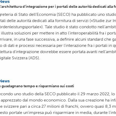
News
’architettura d’integrazione per i portali delle autorità dedicati alla f
reteria di Stato dell’Economia (SECO) ha pubblicato uno studio 
ali delle autorità dedicati alla fornitura di servizi («Studie zur 
ördenleistungsportale»). Tale studio è stato condotto nell’ambito
lustra soluzioni per mettere in atto l’interoperabilità fra i porta
arrivare, in una fase successiva, a definire alcuni standard che 
llo di dati e processi necessaria per l’interazione fra i portali in
itettura d’integrazione dovrebbe essere portata avanti nell’ambi
gitale Svizzera (ADS).
News
e guadagnano tempo e risparmiano sui costi
condo uno studio della SECO pubblicato il 29 marzo 2022, lo 
apprezzato dal mondo economico. Dalla sua creazione ha infa
 svizzere pari a circa 27 milioni di franchi, ovvero quasi 8,3 mi
uesto portale un’impresa può risparmiare in media, durante l’in