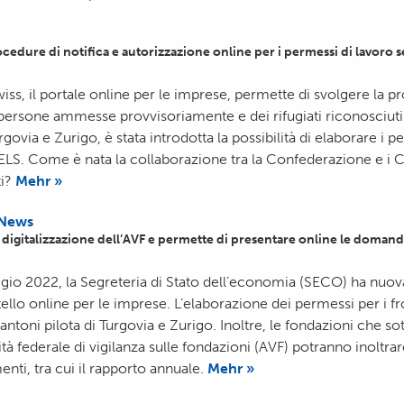
edure di notifica e autorizzazione online per i permessi di lavoro se
s, il portale online per le imprese, permette di svolgere la pr
lle persone ammesse provvisoriamente e dei rifugiati riconosciut
rgovia e Zurigo, è stata introdotta la possibilità di elaborare i p
/AELS. Come è nata la collaborazione tra la Confederazione e i C
ti?
Mehr »
News
 digitalizzazione dell’AVF e permette di presentare online le doman
gio 2022, la Segreteria di Stato dell’economia (SECO) ha nu
ello online per le imprese. L’elaborazione dei permessi per i fr
antoni pilota di Turgovia e Zurigo. Inoltre, le fondazioni che so
tà federale di vigilanza sulle fondazioni (AVF) potranno inoltra
ti, tra cui il rapporto annuale.
Mehr »