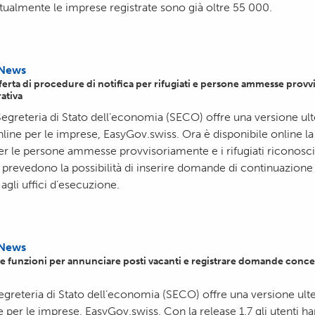
ttualmente le imprese registrate sono già oltre 55 000.
News
fferta di procedure di notifica per rifugiati e persone ammesse prov
rativa
 Segreteria di Stato dell’economia (SECO) offre una versione u
nline per le imprese, EasyGov.swiss. Ora è disponibile online la
 per le persone ammesse provvisoriamente e i rifugiati riconosciut
prevedono la possibilità di inserire domande di continuazione 
agli uffici d’esecuzione.
News
e funzioni per annunciare posti vacanti e registrare domande concer
Segreteria di Stato dell’economia (SECO) offre una versione ul
 per le imprese, EasyGov.swiss. Con la release 1.7 gli utenti han