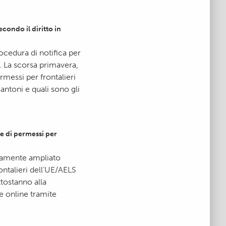
condo il diritto in
ocedura di notifica per
i. La scorsa primavera,
ermessi per frontalieri
antoni e quali sono gli
de di permessi per
ovamente ampliato
ontalieri dell’UE/AELS
ttostanno alla
re online tramite