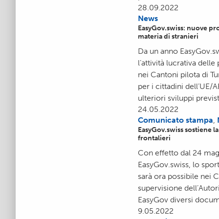
28.09.2022
News
EasyGov.swiss: nuove proc
materia di stranieri
Da un anno EasyGov.swis
l’attività lucrativa de
nei Cantoni pilota di Tu
per i cittadini dell’UE
ulteriori sviluppi previs
24.05.2022
Comunicato stampa
,
EasyGov.swiss sostiene la
frontalieri
Con effetto dal 24 mag
EasyGov.swiss, lo sport
sarà ora possibile nei C
supervisione dell’Autori
EasyGov diversi documen
9.05.2022