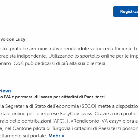
Registra
ivo con Lucy
stre pratiche amministrative rendendole veloci ed efficienti. 
rapista indipendente. Utilizzando lo sportello online per le i
aro. Così può dedicarsi di più alla sua clientela.
News
 IVA e permessi di lavoro per cittadini di Paesi terzi
la Segreteria di Stato dell’economia (SECO) mette a disposizi
ortale online per le imprese EasyGov.swiss. Grazie a una profi
ale delle contribuzioni (AFC), il «Rendiconto IVA easy» è ora 
, nel Cantone pilota di Turgovia i cittadini di Paesi terzi poss
ettamente sul portale.
Mehr »