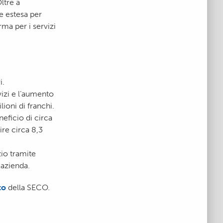
ltre a
se estesa per
ma per i servizi
i.
vizi e l’aumento
ioni di franchi.
neficio di circa
re circa 8,3
zio tramite
 azienda.
to
della SECO.