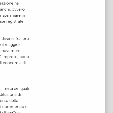
eazione ha
franchi, ovvero
 risparmiare in
ese registrate
 diverse fra loro
e il maggior
 da novembre
000 imprese, poco
di economia di
i, metà dei quali
tituzione di
ento delle
o di commercio e
i da EasyGov