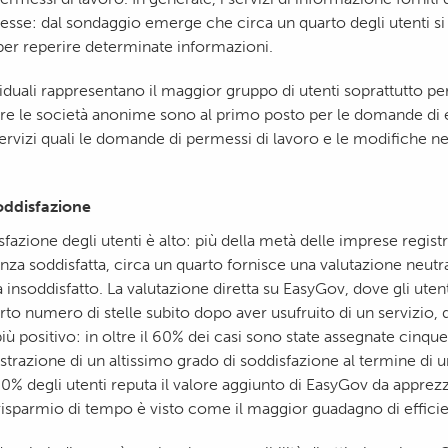
esse: dal sondaggio emerge che circa un quarto degli utenti si 
er reperire determinate informazioni.
iduali rappresentano il maggior gruppo di utenti soprattutto per
re le società anonime sono al primo posto per le domande di
servizi quali le domande di permessi di lavoro e le modifiche nel
soddisfazione
sfazione degli utenti è alto: più della metà delle imprese registr
za soddisfatta, circa un quarto fornisce una valutazione neut
 insoddisfatto. La valutazione diretta su EasyGov, dove gli ute
to numero di stelle subito dopo aver usufruito di un servizio, 
ù positivo: in oltre il 60% dei casi sono state assegnate cinque s
ostrazione di un altissimo grado di soddisfazione al termine di u
 60% degli utenti reputa il valore aggiunto di EasyGov da apprez
 risparmio di tempo è visto come il maggior guadagno di effici