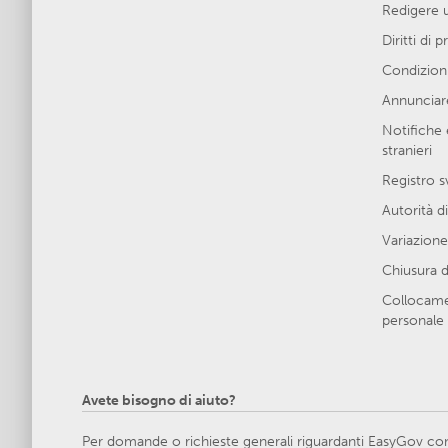
Redigere 
Diritti di 
Condizioni
Annunciare
Notifiche 
stranieri
Registro s
Autorità di
Variazione 
Chiusura d
Collocamen
personale 
Avete bisogno di aiuto?
Per domande o richieste generali riguardanti EasyGov cont