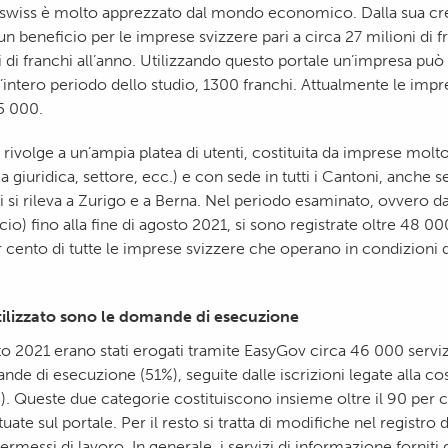
swiss è molto apprezzato dal mondo economico. Dalla sua cr
 un beneficio per le imprese svizzere pari a circa 27 milioni di 
i di franchi all’anno. Utilizzando questo portale un’impresa può
’intero periodo dello studio, 1300 franchi. Attualmente le impr
5 000.
rivolge a un’ampia platea di utenti, costituita da imprese molto
ma giuridica, settore, ecc.) e con sede in tutti i Cantoni, anche s
i si rileva a Zurigo e a Berna. Nel periodo esaminato, ovvero
ncio) fino alla fine di agosto 2021, si sono registrate oltre 48 
 cento di tutte le imprese svizzere che operano in condizioni 
 utilizzato sono le domande di esecuzione
sto 2021 erano stati erogati tramite EasyGov circa 46 000 serviz
de di esecuzione (51%), seguite dalle iscrizioni legate alla cos
. Queste due categorie costituiscono insieme oltre il 90 per c
tuate sul portale. Per il resto si tratta di modifiche nel registr
rmessi di lavoro. In generale, i servizi di informazione fornit