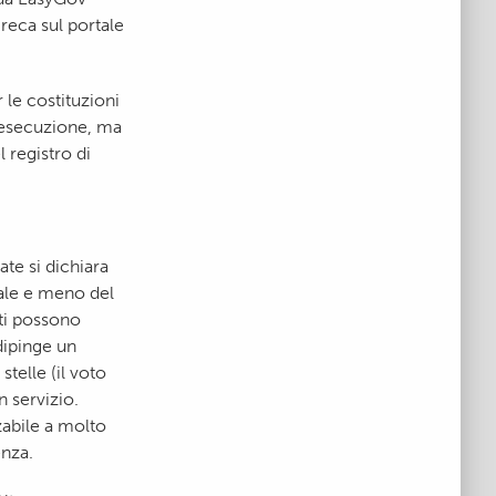
reca sul portale
 le costituzioni
 esecuzione, ma
 registro di
ate si dichiara
rale e meno del
nti possono
dipinge un
telle (il voto
n servizio.
zabile a molto
enza.