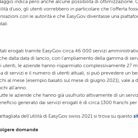
ndaggio indica però anche alcune possibilità di ottimizzazione. O
ilità d’uso, gli utenti vorrebbero in particolare che l’offerta fos
ansazioni con le autorità e che EasyGov diventasse una piattafor
tali.
stati erogati tramite EasyGov circa 46 000 servizi amministrativ
 che dalla data di lancio, con l’ampliamento della gamma di ser
 utenti, le aziende hanno risparmiato complessivamente 27 mil
di servizi e il numero di utenti attuali, si può prevedere un be
hi al mese (esempio basato sul mese di giugno 2021), vale a di
nchi all’anno.
tutte le aziende che hanno già usufruito attivamente di un servi
eneficio generato dai servizi erogati è di circa 1300 franchi per
ettagliata dell’utilità di EasyGov.swiss 2021 si trova su questo
si
rivolgere domande