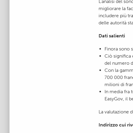
L’analisi del so
migliorare la fac
includere più tr
delle autorità sta
Dati salienti
­Finora sono 
Ciò significa
del numero di
Con la gamma 
700 000 franc
milioni di fra
In media fra 
EasyGov, il b
La valutazione d
Indirizzo cui 