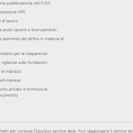
una pubblicazione nel FUSC
protezione (IPI)
 di lavoro
 posti vacanti e licenziamenti
e permessi del diritto in materia di
vizzero per la trasparenza
 vigilanza sulle fondazioni
di indirizzo
ell’impresa
to privato e fornitura di
a prestito
atti per cortesia l’EasyGov service desk. Puo raggiungere il service d