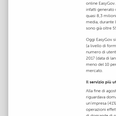
online EasyGov.
infatti generato
quasi 8,3 milion
media, durante l
sono già oltre 5
Oggi EasyGov si 
(a livello di for
numero di utent
2017 (data di la
meno del 10 per
mercato.
Il servizio più
Alla fine di ago
riguardava doman
un’impresa (41%)
operazioni effet
di domande di pe