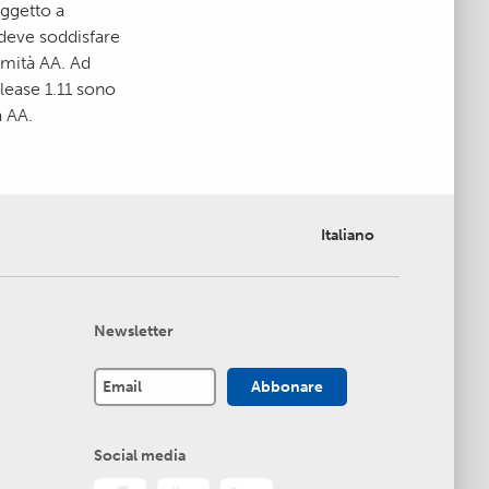
ggetto a
 deve soddisfare
rmità AA. Ad
elease 1.11 sono
à AA.
Italiano
Newsletter
Social media