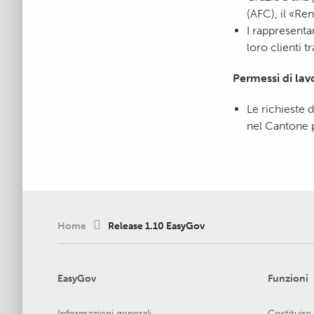
(AFC), il «Re
I rappresentan
loro clienti 
Permessi di lavo
Le richieste d
nel Cantone p
Home
Release 1.10 EasyGov
EasyGov
Funzioni
Informazioni generali
Costituire