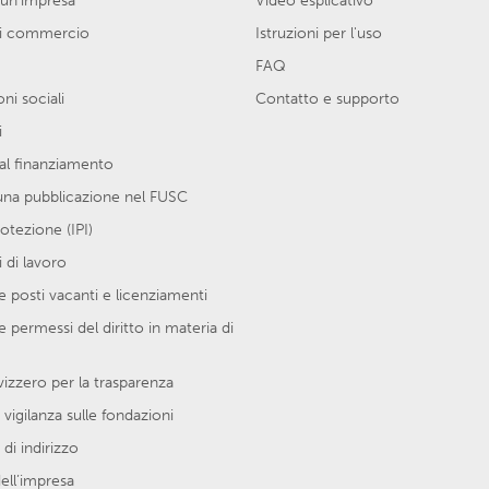
 un'impresa
Video esplicativo
di commercio
Istruzioni per l'uso
FAQ
ni sociali
Contatto e supporto
i
al finanziamento
una pubblicazione nel FUSC
protezione (IPI)
 di lavoro
 posti vacanti e licenziamenti
e permessi del diritto in materia di
vizzero per la trasparenza
 vigilanza sulle fondazioni
di indirizzo
ell’impresa