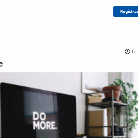
Registra
6.
e