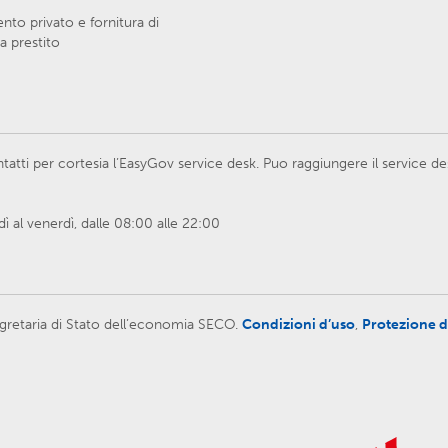
to privato e fornitura di
a prestito
atti per cortesia l’EasyGov service desk. Puo raggiungere il service d
 al venerdì, dalle 08:00 alle 22:00
 Segretaria di Stato dell’economia SECO.
Condizioni d’uso
,
Protezione d