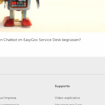
en Chatbot im EasyGov Service Desk begrüssen?
Supporto
 un'impresa
Video esplicativo
di commercio
Istruzioni per l'uso